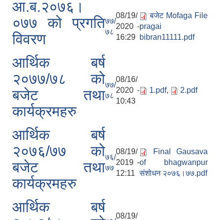
आ.ब.२०७६।
08/19/
बजेट Mofaga File
०७७ को प्रगति
७७/
2020 -
pragai
७८
विवरण
16:29
bibran11111.pdf
आर्थिक बर्ष
२०७७/७८ को
08/16/
७७/
2020 -
1.pdf
,
2.pdf
बजेट तथा
७८
10:43
कार्यक्रमहरु
आर्थिक बर्ष
२०७६/७७ को
08/19/
Final Gausava
७६/
2019 -
of bhagwanpur
बजेट तथा
७७
12:11
संशोधन २०७६।७७.pdf
कार्यक्रमहरु
आर्थिक बर्ष
08/19/