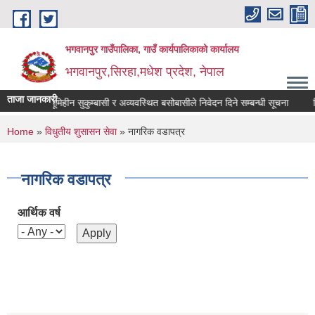
Skip to main content
भगवानपुर गाउँपालिका, गाउँ कार्यपालिकाको कार्यालय
भगवानपुर,सिरहा,मधेश प्रदेश, नेपाल
ताजा जानकारी
ीन दलित . भूमिहीन सुकुम्बासी र अव्यवस्थित बसोबासीले निवेदन दिने सम्बन्धी सूचना
रिक्
You are here
Home
»
विधुतीय शुसासन सेवा
» नागरिक वडापत्र
नागरिक वडापत्र
आर्थिक वर्ष