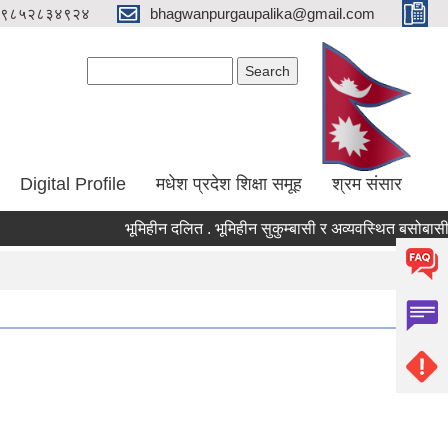
९८५२८३४९२४
bhagwanpurgaupalika@gmail.com
Search form
Search
Digital Profile
मधेश प्रदेश शिक्षा समूह
श्रम संसार
भूमिहीन दलित . भूमिहीन सुकुम्बासी र अव्यवस्थित बसोबासीले निव