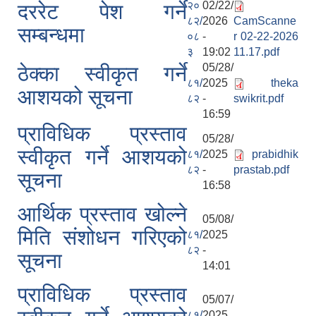
२०
02/22/
दररेट पेश गर्ने
८२/
2026
CamScanne
सम्बन्धमा
०८
-
r 02-22-2026
३
19:02
11.17.pdf
05/28/
ठेक्का स्वीकृत गर्ने
८१/
2025
theka
आशयको सूचना
८२
-
swikrit.pdf
16:59
प्राविधिक प्रस्ताव
05/28/
स्वीकृत गर्ने आशयको
८१/
2025
prabidhik
८२
-
prastab.pdf
सूचना
16:58
आर्थिक प्रस्ताव खोल्ने
05/08/
मिति संशोधन गरिएको
८१/
2025
८२
-
सूचना
14:01
प्राविधिक प्रस्ताव
05/07/
८१/
2025