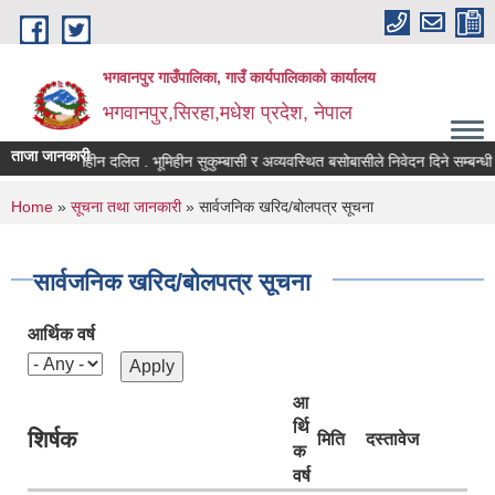
Skip to main content
भगवानपुर गाउँपालिका, गाउँ कार्यपालिकाको कार्यालय
भगवानपुर,सिरहा,मधेश प्रदेश, नेपाल
ताजा जानकारी
भूमिहीन दलित . भूमिहीन सुकुम्बासी र अव्यवस्थित बसोबासीले निवेदन दिने सम्बन्धी सूच
You are here
Home
»
सूचना तथा जानकारी
» सार्वजनिक खरिद/बोलपत्र सूचना
सार्वजनिक खरिद/बोलपत्र सूचना
आर्थिक वर्ष
आ
र्थि
शिर्षक
मिति
दस्तावेज
क
वर्ष