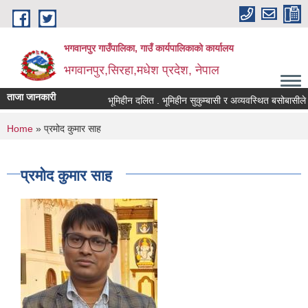
Skip to main content
भगवानपुर गाउँपालिका, गाउँ कार्यपालिकाको कार्यालय
भगवानपुर,सिरहा,मधेश प्रदेश, नेपाल
ताजा जानकारी
भूमिहीन दलित . भूमिहीन सुकुम्बासी र अव्यवस्थित बसोबासीले निवे
You are here
Home
» प्रमोद कुमार साह
प्रमोद कुमार साह